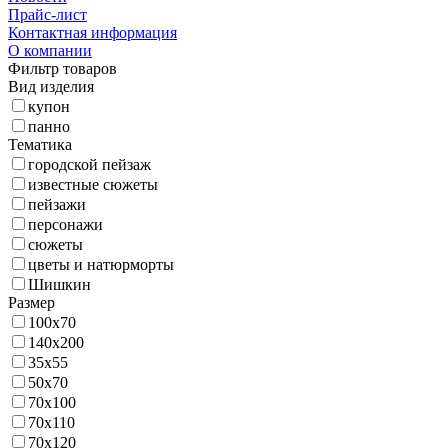
Прайс-лист
Контактная информация
О компании
Фильтр товаров
Вид изделия
купон
панно
Тематика
городской пейзаж
известные сюжеты
пейзажи
персонажи
сюжеты
цветы и натюрморты
Шишкин
Размер
100х70
140х200
35х55
50х70
70х100
70х110
70х120