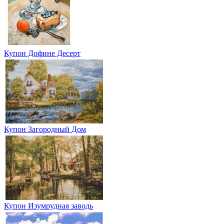
Купон Дофине Десерт
Купон Загородный Дом
Купон Изумрудная заводь