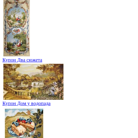
Купон Два сюжета
Купон Дом у водопада