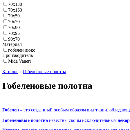
70х130
70х160
70х50
70х70
70х90
70х95
90х70
Материал
гобелен люкс
Производитель
Mida Vaneri
Каталог
»
Гобеленовые полотна
Гобеленовые полотна
Гобелен
– это созданный особым образом вид ткани, обладающ
Гобеленовые полотна
известны своим исключительным
декор