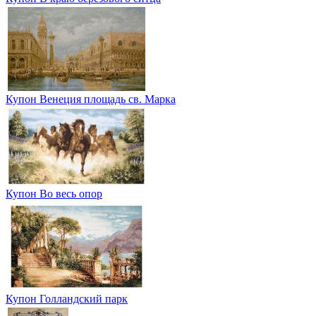
Купон Венеция площадь св. Марка
Купон Во весь опор
Купон Голландский парк