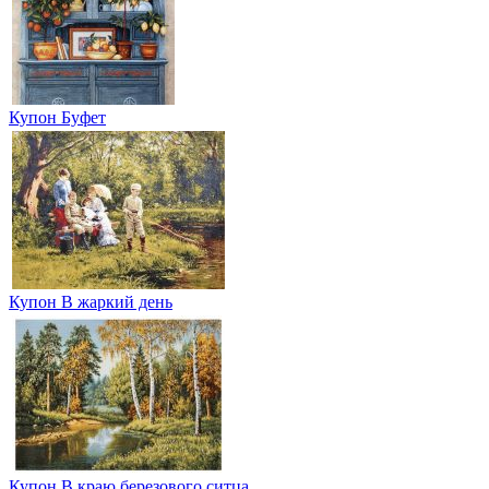
Купон Буфет
Купон В жаркий день
Купон В краю березового ситца