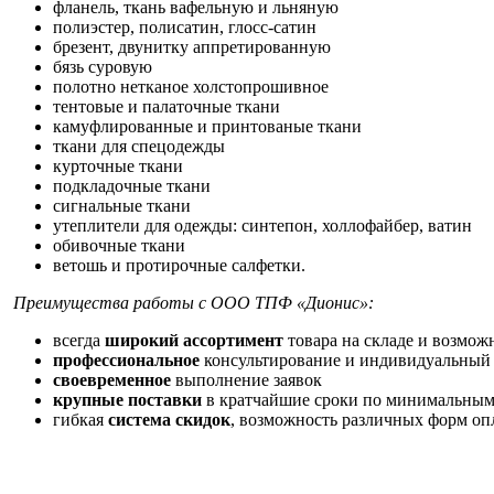
фланель, ткань вафельную и льняную
полиэстер, полисатин, глосс-сатин
брезент, двунитку аппретированную
бязь суровую
полотно нетканое холстопрошивное
тентовые и палаточные ткани
камуфлированные и принтованые ткани
ткани для спецодежды
курточные ткани
подкладочные ткани
сигнальные ткани
утеплители для одежды: синтепон, холлофайбер, ватин
обивочные ткани
ветошь и протирочные салфетки.
Преимущества работы с ООО ТПФ «Дионис»:
всегда
широкий ассортимент
товара на складе и возмож
профессиональное
консультирование и индивидуальный
своевременное
выполнение заявок
крупные поставки
в кратчайшие сроки по минимальным
гибкая
система скидок
, возможность различных форм оп