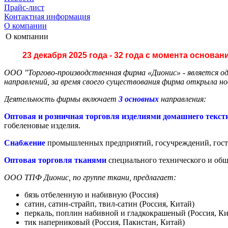
Прайс-лист
Контактная информация
О компании
О компании
23 декабря 2025 года -
32 года
с момента основа
ООО "Торгово-производственная фирма «Дионис» - является од
направлений, за время своего существования фирма открыла н
Деятельность фирмы включает
3 основных
направления:
Оптовая и розничная торговля изделиями домашнего текст
гобеленовые изделия.
Снабжение
промышленных предприятий, госучреждений, гост
Оптовая торговля
тканями
специального технического и общ
ООО ТПФ Дионис, по группе ткани, предлагает:
бязь отбеленную и набивную (Россия)
сатин, сатин-страйп, твил-сатин (Россия, Китай)
перкаль, поплин набивной и гладкокрашеный (Россия, Ки
тик наперниковый (Россия, Пакистан, Китай)