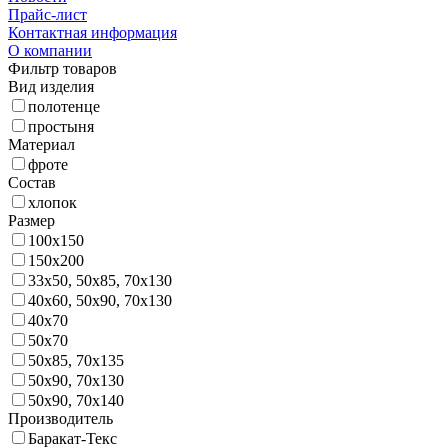
Прайс-лист
Контактная информация
О компании
Фильтр товаров
Вид изделия
полотенце
простыня
Материал
фроте
Состав
хлопок
Размер
100х150
150х200
33х50, 50х85, 70х130
40х60, 50х90, 70х130
40х70
50х70
50х85, 70х135
50х90, 70х130
50х90, 70х140
Производитель
Баракат-Текс