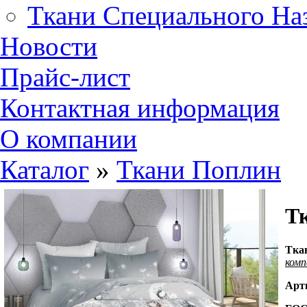
Ткани Специального На
Новости
Прайс-лист
Контактная информация
О компании
Каталог
»
Ткани Поплин
Тк
Т
ка
комп
Арт