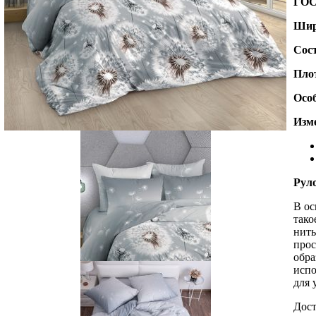
ГО
Шир
Сос
Пло
Осо
Изме
Рул
В ос
тако
нить
прос
обра
испо
для 
Дост