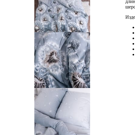
длин
шерс
Изде