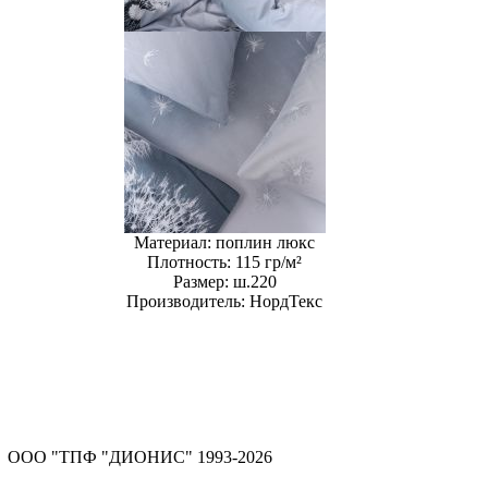
Материал:
поплин люкс
Плотность:
115 гр/м²
Размер:
ш.220
Производитель:
НордТекс
ООО "ТПФ "ДИОНИС" 1993-2026