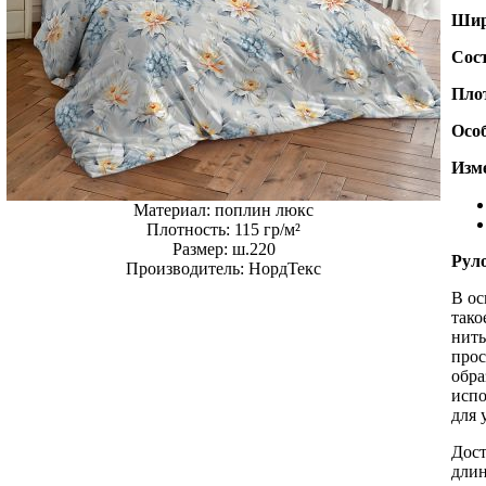
Шир
Сос
Пло
Осо
Изме
Материал:
поплин люкс
Плотность:
115 гр/м²
Размер:
ш.220
Рул
Производитель:
НордТекс
В ос
тако
нить
прос
обра
испо
для 
Дост
длин