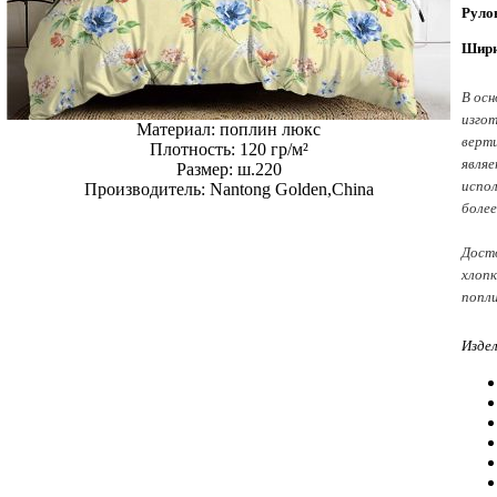
Руло
Шири
В осн
изгот
Материал:
поплин люкс
верти
Плотность:
120 гр/м²
являе
Размер:
ш.220
испол
Производитель:
Nantong Golden,China
более
Досто
хлопк
попли
Изде