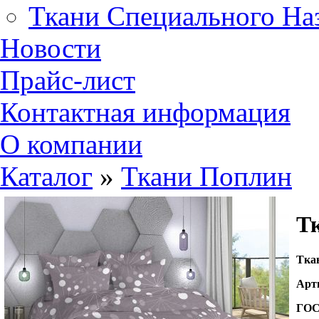
Ткани Специального На
Новости
Прайс-лист
Контактная информация
О компании
Каталог
»
Ткани Поплин
Т
Т
ка
Арт
ГО