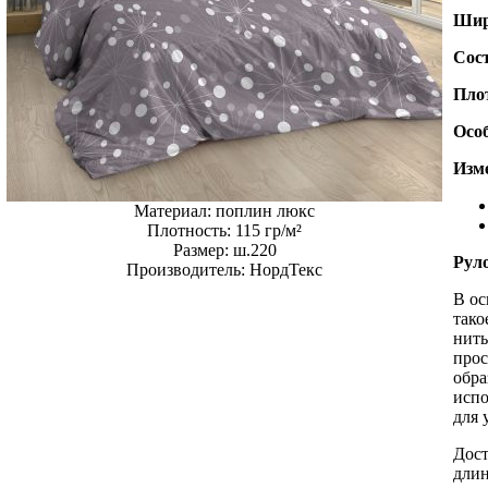
Шир
Сос
Пло
Осо
Изме
Материал:
поплин люкс
Плотность:
115 гр/м²
Размер:
ш.220
Рул
Производитель:
НордТекс
В ос
тако
нить
прос
обра
испо
для 
Дост
длин