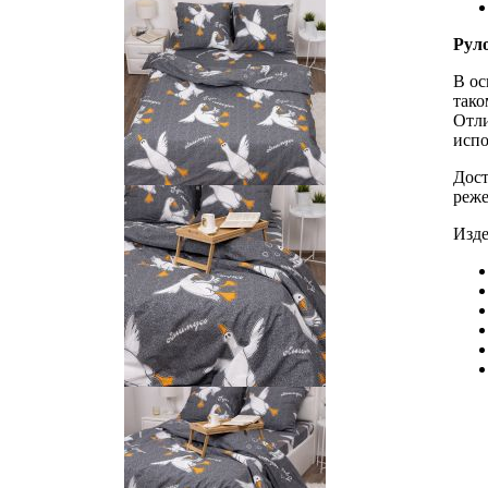
Рул
В ос
тако
Отли
испо
Дост
реже
Изде