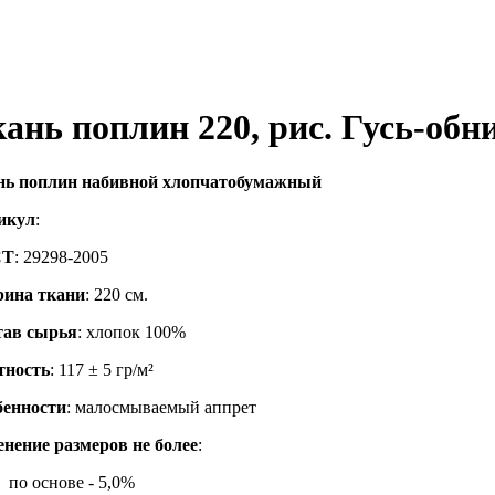
ань поплин 220, рис. Гусь-обн
нь поплин набивной хлопчатобумажный
икул
:
СТ
: 29298-2005
ина ткани
: 220 см.
тав сырья
: хлопок 100%
тность
: 117 ± 5 гр/м²
бенности
: малосмываемый аппрет
нение размеров не более
:
по основе - 5,0%