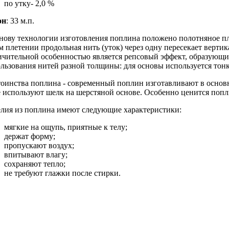
по утку- 2,0 %
он
: 33 м.п.
нову технологии изготовления поплина положено полотняное пле
м плетении продольная нить (уток) через одну пересекает вертик
чительной особенностью является репсовый эффект, образующийс
льзования нитей разной толщины: для основы используется тонкая
оинства поплина - современный поплин изготавливают в основ
 используют шелк на шерстяной основе. Особенно ценится попл
лия из поплина имеют следующие характеристики:
мягкие на ощупь, приятные к телу;
держат форму;
пропускают воздух;
впитывают влагу;
сохраняют тепло;
не требуют глажки после стирки.