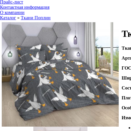
Прайс-лист
Контактная информация
О компании
Каталог
»
Ткани Поплин
Тк
Т
ка
Арт
ГО
Шир
Сос
Пло
Осо
Изме