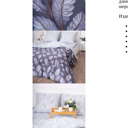
длин
шерс
Изде