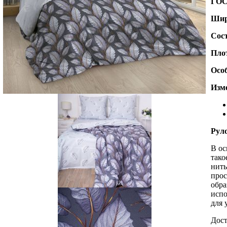
ГО
Шир
Сос
Пло
Осо
Изме
Рул
В ос
тако
нить
прос
обра
испо
для 
Дост