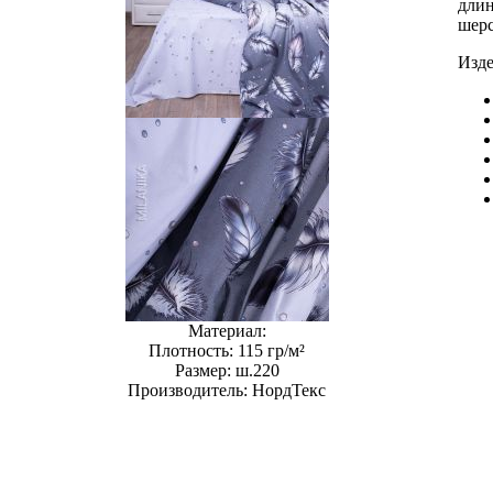
длин
шерс
Изде
Материал:
Плотность:
115 гр/м²
Размер:
ш.220
Производитель:
НордТекс