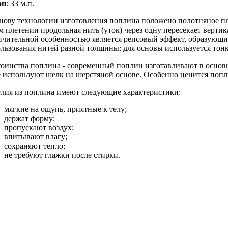
он
: 33 м.п.
нову технологии изготовления поплина положено полотняное пле
м плетении продольная нить (уток) через одну пересекает вертик
чительной особенностью является репсовый эффект, образующийс
льзования нитей разной толщины: для основы используется тонкая
оинства поплина - современный поплин изготавливают в основ
 используют шелк на шерстяной основе. Особенно ценится попл
лия из поплина имеют следующие характеристики:
мягкие на ощупь, приятные к телу;
держат форму;
пропускают воздух;
впитывают влагу;
сохраняют тепло;
не требуют глажки после стирки.