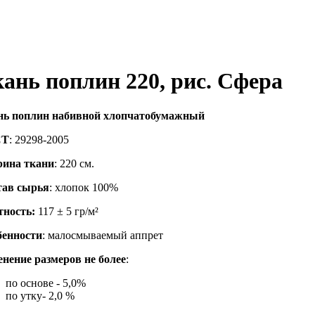
ань поплин 220, рис. Сфера
нь поплин набивной хлопчатобумажный
СТ
: 29298-2005
ина ткани
: 220 см.
тав сырья
: хлопок 100%
тность:
117 ± 5 гр/м²
бенности
: малосмываемый аппрет
нение размеров не более
:
по основе - 5,0%
по утку- 2,0 %