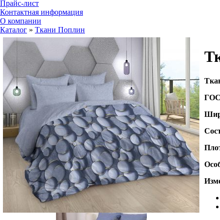
Прайс-лист
Контактная информация
О компании
Каталог
»
Ткани Поплин
Тк
Т
ка
ГО
Шир
Сос
Пло
Осо
Изме