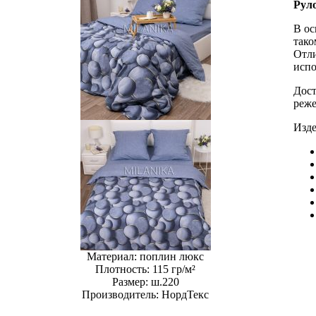
Рул
В ос
тако
Отли
испо
Дост
реже
Изде
Материал:
поплин люкс
Плотность:
115 гр/м²
Размер:
ш.220
Производитель:
НордТекс