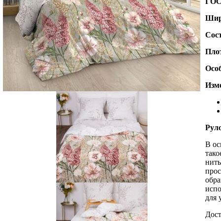
ГО
Шир
Сос
Пло
Осо
Изме
Рул
В ос
тако
нить
прос
обра
испо
для 
Дост