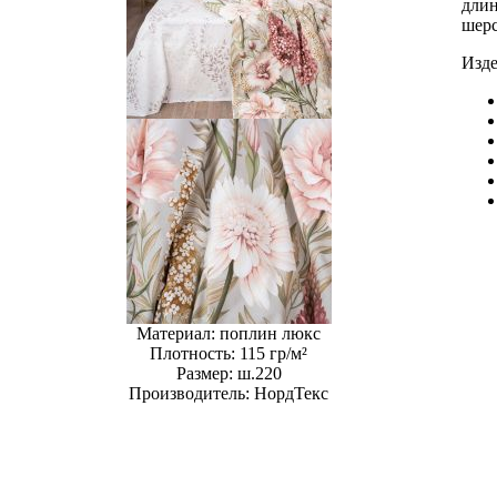
длин
шерс
Изде
Материал:
поплин люкс
Плотность:
115 гр/м²
Размер:
ш.220
Производитель:
НордТекс