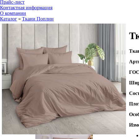
Прайс-лист
Контактная информация
О компании
Каталог
»
Ткани Поплин
Тк
Т
ка
Арт
ГО
Шир
Сос
Пло
Осо
Изме