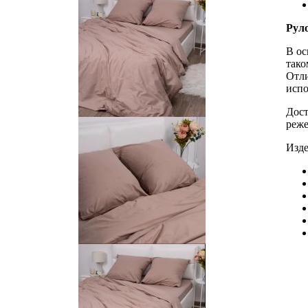
Рул
В ос
тако
Отли
испо
Дост
реже
Изде