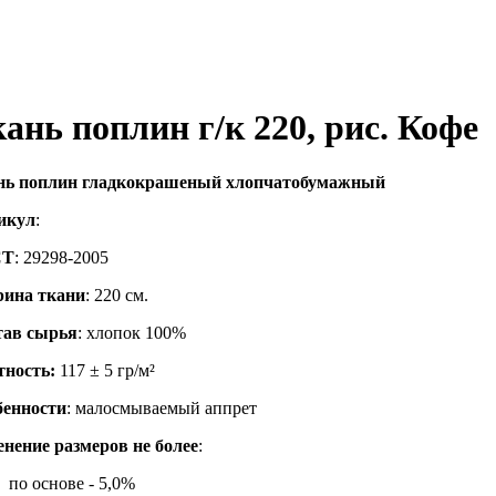
ань поплин г/к 220, рис. Кофе
нь поплин гладкокрашеный хлопчатобумажный
икул
:
СТ
: 29298-2005
ина ткани
: 220 см.
тав сырья
: хлопок 100%
тность:
117 ± 5 гр/м²
бенности
: малосмываемый аппрет
нение размеров не более
:
по основе - 5,0%