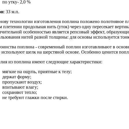
по утку- 2,0 %
он
: 33 м.п.
нову технологии изготовления поплина положено полотняное пле
м плетении продольная нить (уток) через одну пересекает вертик
чительной особенностью является репсовый эффект, образующийс
льзования нитей разной толщины: для основы используется тонкая
оинства поплина - современный поплин изготавливают в основ
 используют шелк на шерстяной основе. Особенно ценится попл
лия из поплина имеют следующие характеристики:
мягкие на ощупь, приятные к телу;
держат форму;
пропускают воздух;
впитывают влагу;
сохраняют тепло;
не требуют глажки после стирки.