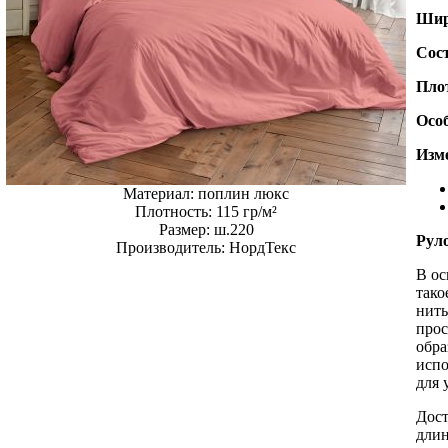
Шир
Сос
Пло
Осо
Изме
Материал:
поплин люкс
Плотность:
115 гр/м²
Размер:
ш.220
Рул
Производитель:
НордТекс
В ос
тако
нить
прос
обра
испо
для 
Дост
длин